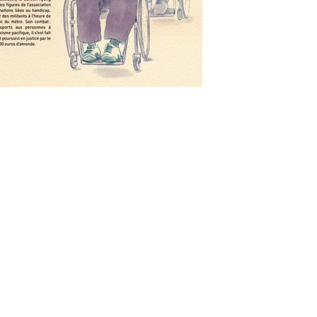
elsadupont1@hotmail.fr